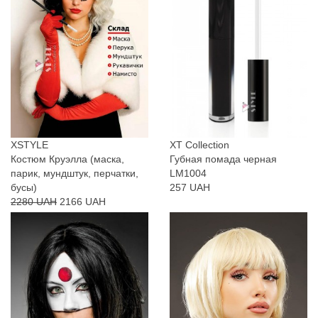
XSTYLE
XT Collection
Костюм Круэлла (маска,
Губная помада черная
парик, мундштук, перчатки,
LM1004
бусы)
257 UAH
2280 UAH
2166 UAH