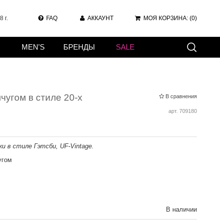
 г.
FAQ
АККАУНТ
МОЯ КОРЗИНА:
(0)
MEN'S
БРЕНДЫ
SALE
чугом в стиле 20-х
В сравнения
арт.
709180
и в стиле Гэтсби, UF-Vintage.
угом
В наличии