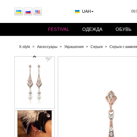
UAH
063
FESTIVAL
ОДЕЖДА
ОБУВЬ
X-style
Аксессуары
Украшения
Серьги
Серьги с камням