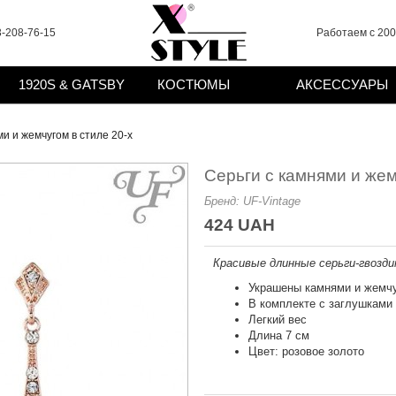
-208-76-15
Работаем с 2008
1920S & GATSBY
КОСТЮМЫ
АКСЕССУАРЫ
и и жемчугом в стиле 20-х
Серьги с камнями и жем
Бренд:
UF-Vintage
424 UAH
Красивые длинные серьги-гвоздик
Украшены камнями и жемч
В комплекте с заглушками
Легкий вес
Длина 7 см
Цвет: розовое золото