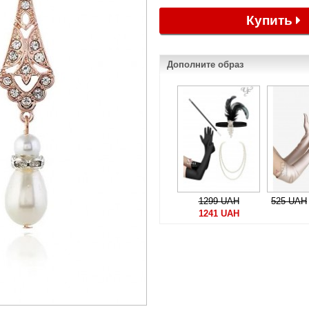
Купить
Дополните образ
1299 UAH
525 UAH
1241 UAH