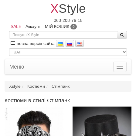
X
Style
063-208-76-15
SALE
Аккаунт
МІЙ КОШИК
0
повна версiя сайта
Меню
Toggle
navigati
Xstyle
Костюми
Стімпанк
Костюми в стилі Стімпанк