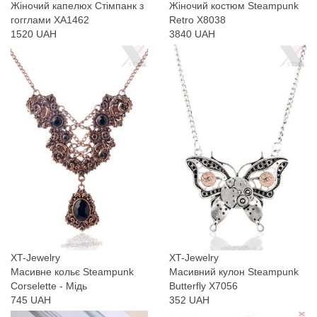
Жіночий капелюх Стімпанк з
Жіночий костюм Steampunk
гогглами XA1462
Retro X8038
1520 UAH
3840 UAH
XT-Jewelry
XT-Jewelry
Масивне кольє Steampunk
Масивний кулон Steampunk
Corselette - Мідь
Butterfly X7056
745 UAH
352 UAH