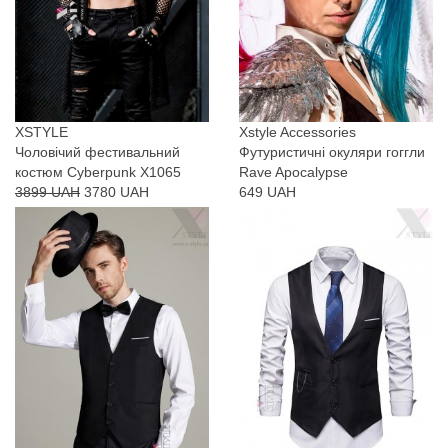
XSTYLE
Xstyle Accessories
Чоловічий фестивальний
Футуристичні окуляри гоггли
костюм Cyberpunk X1065
Rave Apocalypse
3899 UAH
3780 UAH
649 UAH