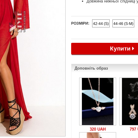
Довжина нижньої спідниці у
РОЗМІРИ:
42-44 (S)
44-46 (S-M)
Купити
Доповніть образ
320 UAH
797