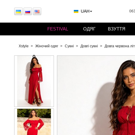
UAH
063
FESTIVAL
ОДЯГ
ВЗУТТЯ
Xstyle
Жіночий одяг
Сукні
Довгі сукні
Довга червона лі