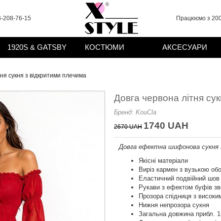
-208-76-15
Працюємо з 200
1920S & GATSBY
КОСТЮМИ
АКСЕСУАРИ
тня сукня з відкритими плечима
Довга червона літня су
Бренд:
KouCla
1740 UAH
2670 UAH
Довга ефектна шифонова сукня з
Якісні матеріали
Виріз кармен з вузькою об
Еластичний подвійний шов 
Рукави з ефектом буфів зве
Прозора спідниця з високим
Нижня непрозора сукня
Загальна довжина прибл. 1