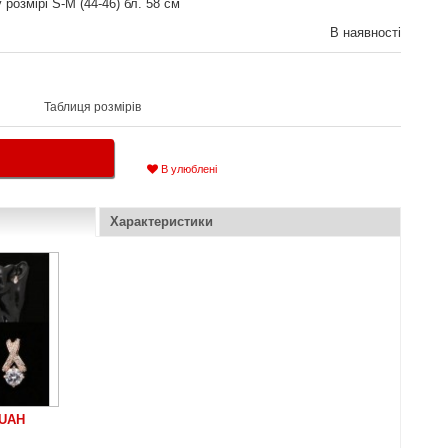
 розмірі S-M (44-46) бл. 58 см
В наявності
Таблиця розмірів
В улюблені
Характеристики
 UAH