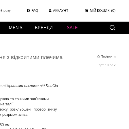
8 року
FAQ
АККАУНТ
МІЙ КОШИК:
(0)
MEN'S
БРЕНДИ
SALE
кня з відкритими плечима
Порівняти
арт.
105512
 відкритими плечима від KouCla.
оркою та тонкими зав'язками
на талії
рху, розкльошені, прозорі знизу
 розрізом зліва
50 см