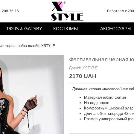
-208-76-15
Работаем с 2008
1920S & GATSBY
КОСТЮМЫ
АКСЕССУАРЫ
ная черная юбка-шлейф XSTYLE
Фестивальная черная 
Бренд:
XSTYLE
2170 UAH
Длинная черная многослойная ю
Материал юбки: фатин
На подкладке
Комфортный широкий элас
Длина юбки: спереди 42 см
Размер универсальный (поя