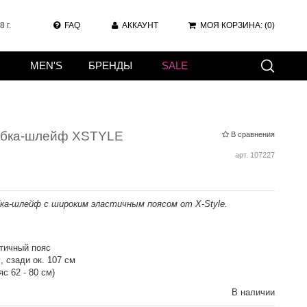
 г.
FAQ
АККАУНТ
МОЯ КОРЗИНА:
(0)
MEN'S
БРЕНДЫ
SALE
юбка-шлейф XSTYLE
В сравнения
арт.
107227
бка-шлейф с широким эластичным поясом от X-Style.
тичный пояс
, сзади ок. 107 см
с 62 - 80 см)
В наличии