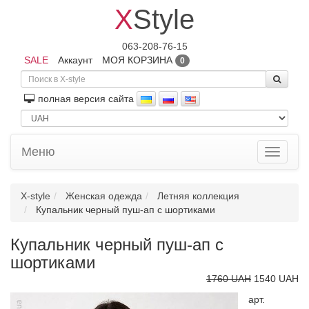
X
Style
063-208-76-15
SALE
Аккаунт
МОЯ КОРЗИНА
0
полная версия сайта
Меню
Toggle
navigati
X-style
Женская одежда
Летняя коллекция
Купальник черный пуш-ап с шортиками
Купальник черный пуш-ап с
шортиками
1760 UAH
1540 UAH
арт.