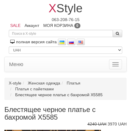
X
Style
063-208-76-15
SALE
Аккаунт
МОЯ КОРЗИНА
0
полная версия сайта
Меню
Toggle
navigati
X-style
Женская одежда
Платья
Платья с пайетками
Блестящее черное платье с бахромой X5585
Блестящее черное платье с
бахромой X5585
4240 UAH
3970 UAH