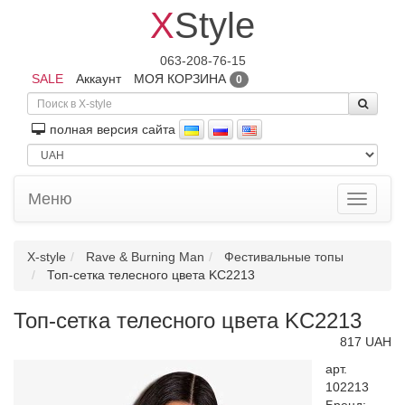
X
Style
063-208-76-15
SALE
Аккаунт
МОЯ КОРЗИНА
0
полная версия сайта
Меню
Toggle
navigati
X-style
Rave & Burning Man
Фестивальные топы
Топ-сетка телесного цвета KC2213
Топ-сетка телесного цвета KC2213
817 UAH
арт.
102213