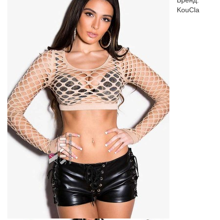
Бренд:
KouCla