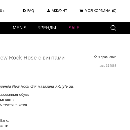
 г.
FAQ
АККАУНТ
МОЯ КОРЗИНА:
(0)
MEN'S
БРЕНДЫ
SALE
ew Rock Rose с винтами
В сравнения
арт.
314068
ренда New Rock для магазина X-Style.ua.
ированная обувь
ья кожа
% телячья кожа
ботка
нжете