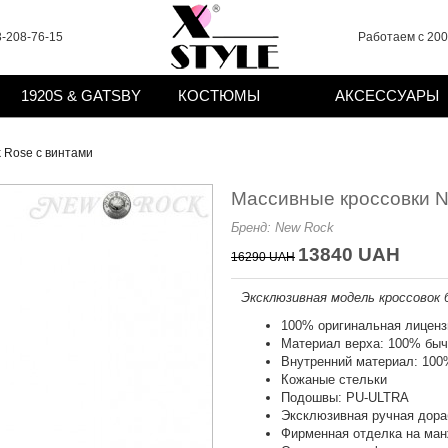
-208-76-15
Работаем с 2008
1920S & GATSBY
КОСТЮМЫ
АКСЕССУАРЫ
 Rose с винтами
Массивные кроссовки N
Бренд:
New Rock
13840 UAH
16290 UAH
Эксклюзивная модель кроссовок б
100% оригинальная лиценз
Материал верха: 100% быч
Внутренний материал: 100
Кожаные стельки
Подошвы: PU-ULTRA
Эксклюзивная ручная дора
Фирменная отделка на ма